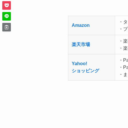
・タ
Amazon
・プ
・楽
楽天市場
・楽
・P
Yahoo!
・P
ショッピング
・ま