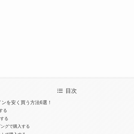
目次
インを安く買う方法6選！
入する
する
ッピングで購入する