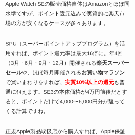
Apple Watch SEの販売価格自体はAmazonとほぼ同
水準ですが、ポイント還元込みで実質的に楽天市
場の方が安くなるケースが多々あります。
SPU（スーパーポイントアッププログラム）を活
用すれば、ポイント還元率は最大16倍に。年4回
（3月・6月・9月・12月）開催される
楽天スーパー
セール
や、ほぼ毎月開催される
お買い物マラソン
で買いまわりをすれば、
実質10%以上の還元
も普
通に狙えます。SE3の本体価格が4万円前後だとす
ると、ポイントだけで4,000〜6,000円分が返って
くる計算ですね。
正規Apple製品取扱店から購入すれば、Apple保証