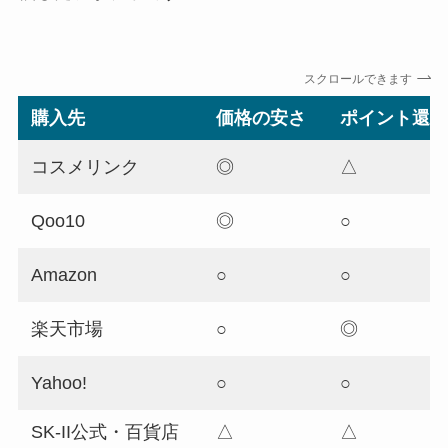
スクロールできます
購入先
価格の安さ
ポイント還
コスメリンク
◎
△
Qoo10
◎
○
Amazon
○
○
楽天市場
○
◎
Yahoo!
○
○
SK-II公式・百貨店
△
△