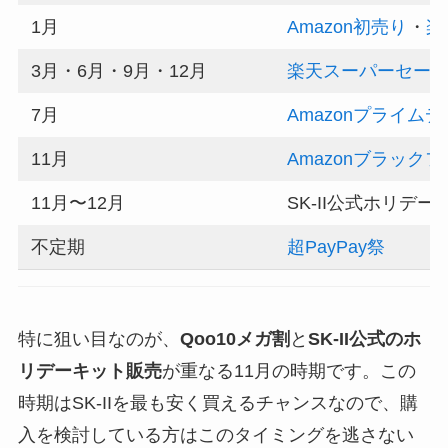
1月
Amazon初売り
・
楽
3月・6月・9月・12月
楽天スーパーセー
7月
Amazonプライムデ
11月
Amazonブラック
11月〜12月
SK-II公式ホリデー
不定期
超PayPay祭
特に狙い目なのが、
Qoo10メガ割
と
SK-II公式のホ
リデーキット販売
が重なる11月の時期です。この
時期はSK-IIを最も安く買えるチャンスなので、購
入を検討している方はこのタイミングを逃さない