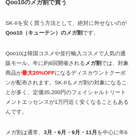
Qoo10のメガ割で買う
SK-IIを安く買う方法として、絶対に外せないのが
Qoo10（キューテン）のメガ割
です。
Qoo10は韓国コスメや並行輸入コスメで人気の通
販モール。年に約6回開催される
メガ割
では、対象
商品が
最大20%OFF
になるディスカウントクーポ
ンが配布されます。SK-IIもメガ割の対象になるこ
とが多く、定価35,200円のフェイシャルトリート
メントエッセンスが1万円近く安くなることもある
んです。
メガ割は通常、
3月・6月・9月・11月
を中心に年6