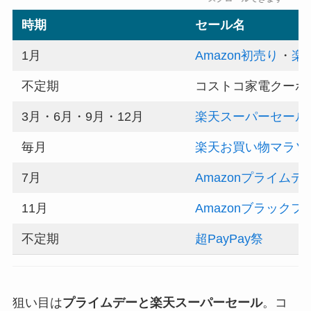
時期
セール名
1月
Amazon初売り
・
楽
不定期
コストコ家電クーポ
3月・6月・9月・12月
楽天スーパーセール
毎月
楽天お買い物マラソ
7月
Amazonプライムデ
11月
Amazonブラック
不定期
超PayPay祭
狙い目は
プライムデーと楽天スーパーセール
。コ