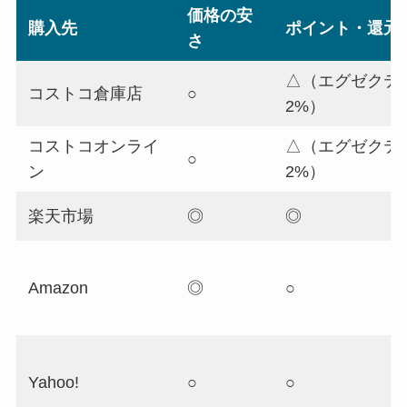
価格の安
購入先
ポイント・還元
さ
△（エグゼクテ
コストコ倉庫店
○
2%）
コストコオンライ
△（エグゼクテ
○
ン
2%）
楽天市場
◎
◎
Amazon
◎
○
Yahoo!
○
○